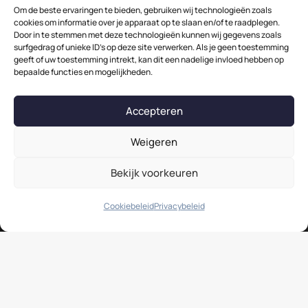
Om de beste ervaringen te bieden, gebruiken wij technologieën zoals
Retourneren
cookies om informatie over je apparaat op te slaan en/of te raadplegen.
Bezorgen in BE-NL-LU
Door in te stemmen met deze technologieën kunnen wij gegevens zoals
surfgedrag of unieke ID's op deze site verwerken. Als je geen toestemming
Bezorgen in Frankrijk
geeft of uw toestemming intrekt, kan dit een nadelige invloed hebben op
bepaalde functies en mogelijkheden.
Garantie & reparatie
Klachtenprocedure
Accepteren
Contact
Weigeren
Klantenservice
Bekijk voorkeuren
info@maisonetal.nl
+316 815 969 85
Cookiebeleid
Privacybeleid
Hoofdvestiging
Raasdorperweg 56A-B, 1175KX Lijnden (N-H), Nederland
679 Avenue de la République, 59800 Lille, France